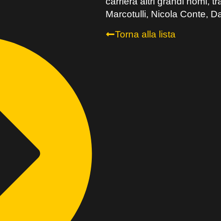
carriera altri grandi nomi, 
Marcotulli, Nicola Conte, 
Torna alla lista