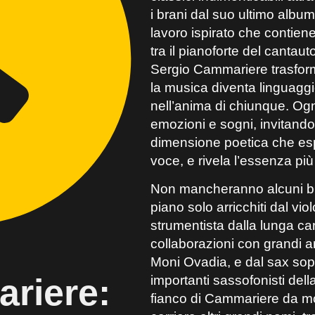
i brani dal suo ultimo albu
lavoro ispirato che contiene
tra il pianoforte del cantau
Sergio Cammariere trasform
la musica diventa linguaggi
nell’anima di chiunque. Ogni
emozioni e sogni, invitando
dimensione poetica che espl
voce, e rivela l’essenza pi
Non mancheranno alcuni bran
piano solo arricchiti dal vi
strumentista dalla lunga carr
collaborazioni con grandi a
Moni Ovadia, e dal sax sopra
riere:
importanti sassofonisti dell
fianco di Cammariere da mo