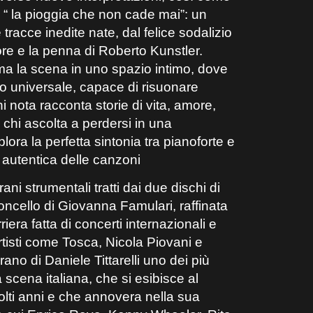
m “ la pioggia che non cade mai”: un
 tracce inedite nate, dal felice sodalizio
tore e la penna di Roberto Kunstler.
a la scena in uno spazio intimo, dove
o universale, capace di risuonare
 nota racconta storie di vita, amore,
 chi ascolta a perdersi in una
ora la perfetta sintonia tra pianoforte e
ù autentica delle canzoni
i strumentali tratti dai due dischi di
oloncello di Giovanna Famulari, raffinata
iera fatta di concerti internazionali e
rtisti come Tosca, Nicola Piovani e
no di Daniele Tittarelli uno dei più
a scena italiana, che si esibisce al
lti anni e che annovera nella sua