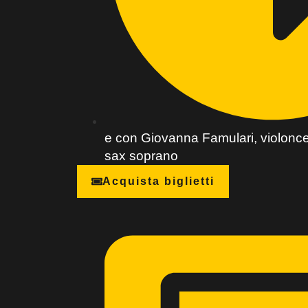
e con Giovanna Famulari, violoncell
sax soprano
Acquista biglietti