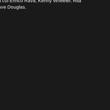
tra cui Enrico Rava, Kenny Wheeler, Rita
Dave Douglas.