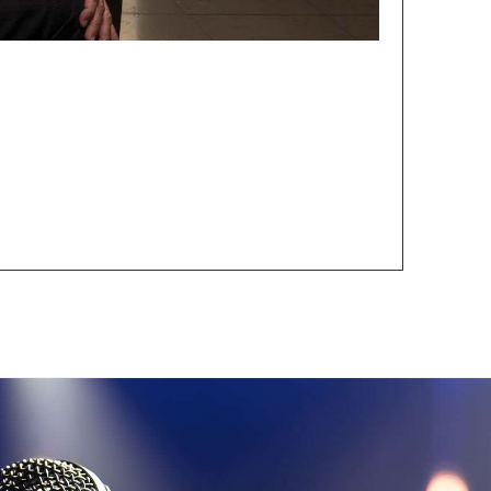
Fau
Nuova
Con Fa
Leggi 