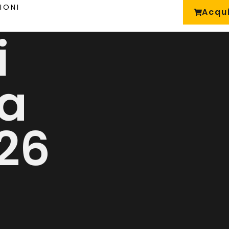
IONI
Acqui
i
ca
26