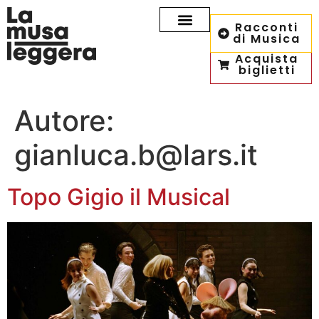
Racconti
di Musica
Acquista
biglietti
Autore:
gianluca.b@lars.it
Topo Gigio il Musical