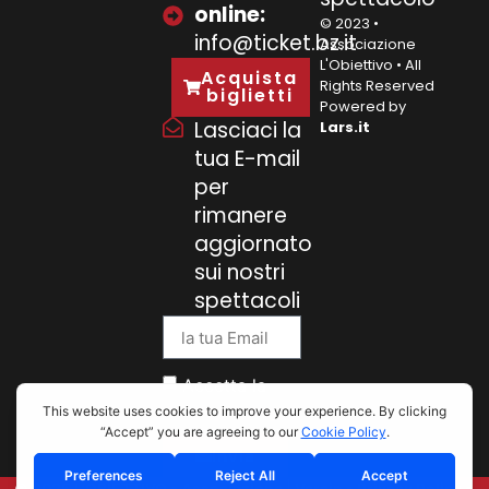
online:
© 2023 •
info@ticket.bz.it
Associazione
L'Obiettivo • All
Acquista
Rights Reserved
biglietti
Powered by
Lasciaci la
Lars.it
tua E-mail
per
rimanere
aggiornato
sui nostri
spettacoli
Accetta la
Privacy Policy
Invia
© 2025 L’OBIETTIVO • Associazione | Verein •
Privacy Policy
•