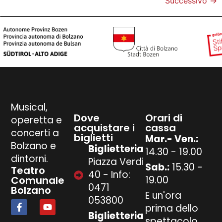
Successivo
→
Musical,
Dove
Orari di
operetta e
acquistare i
cassa
concerti a
biglietti
Mar.- Ven.:
Bolzano e
Biglietteria
14.30 - 19.00
dintorni.
Piazza Verdi
Sab.:
15.30 -
Teatro
40 - Info:
Comunale
19.00
0471
Bolzano
E un'ora
053800
prima dello
Biglietteria
spettacolo